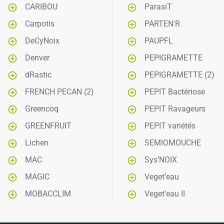
CARIBOU
ParasiT
Carpotis
PARTEN'R
DeCyNoix
PAUPFL
Denver
PEPIGRAMETTE
dRastic
PEPIGRAMETTE (2)
FRENCH PECAN (2)
PEPIT Bactériose
Greencoq
PEPIT Ravageurs
GREENFRUIT
PEPIT variétés
Lichen
SEMIOMOUCHE
MAC
Sys’NOIX
MAGIC
Veget’eau
MOBACCLIM
Veget’eau II