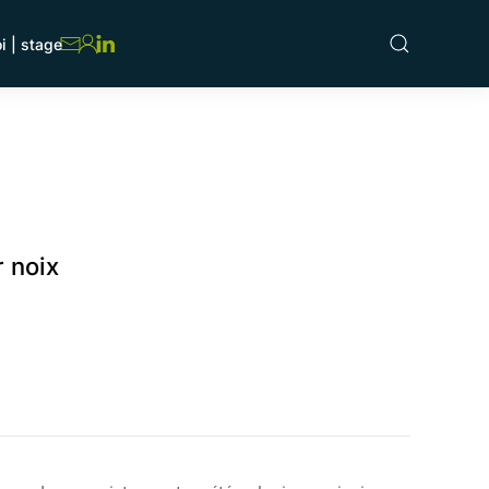
i | stage
r noix