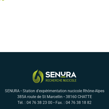
SENURA • Station d'expérimentation nucicole Rhône-Alpes
385A route de St Marcellin • 38160 CHATTE
Tél. : 04 76 38 23 00 • Fax. : 04 76 38 18 82