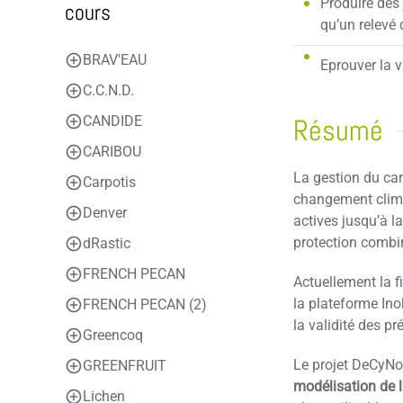
Produire des
cours
qu’un relevé 
BRAV'EAU
Eprouver la v
C.C.N.D.
CANDIDE
Résumé
CARIBOU
La gestion du car
Carpotis
changement clima
Denver
actives jusqu’à l
protection combin
dRastic
FRENCH PECAN
Actuellement la f
la plateforme Ino
FRENCH PECAN (2)
la validité des pr
Greencoq
Le projet DeCyNoi
GREENFRUIT
modélisation de 
Lichen