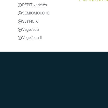
PEPIT variétés
SEMIOMOUCHE
Sys’NOIX
Veget’eau
Veget’eau II