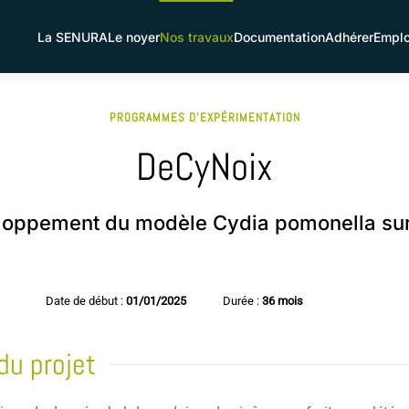
La SENURA
Le noyer
Nos travaux
Documentation
Adhérer
Emplo
PROGRAMMES D'EXPÉRIMENTATION
DeCyNoix
oppement du modèle Cydia pomonella su
Date de début :
01/01/2025
Durée :
36 mois
du projet