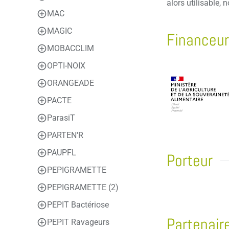
alors utilisable,
MAC
MAGIC
Financeur
MOBACCLIM
OPTI-NOIX
ORANGEADE
PACTE
ParasiT
PARTEN'R
PAUPFL
Porteur
PEPIGRAMETTE
PEPIGRAMETTE (2)
PEPIT Bactériose
Partenair
PEPIT Ravageurs