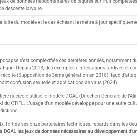
 jeux de données hebdomadaires de piqûres sur fruit complétées
de descente larvaire.
alidité du modèle et le cas échéant le mettre à jour spécifiqueme
pocapse s’est complexifiée ces dernières années, notamment du 
tique. Depuis 2018, des exemples d’infestations tardives et con
a récolte (Supposition de 3éme génération en 2018), taux d’atta
ant confusion sexuelle et applications de virus (2024).
ilière nucicole utilise le modèle DGAL (Direction Générale de l’A
ki du CTIFL. L’usage d’un modèle développé pour une autre cultur
édictions..
x, fort de ses onze partenaires techniques, repartis dans les d
la DGAL les jeux de données nécessaires au développement d’un 