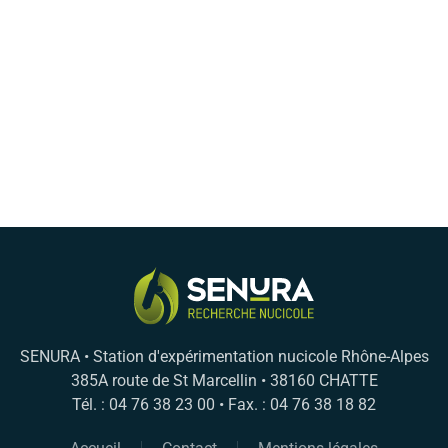
SENURA • Station d'expérimentation nucicole Rhône-Alpes
385A route de St Marcellin • 38160 CHATTE
Tél. : 04 76 38 23 00 • Fax. : 04 76 38 18 82