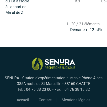
du Ca associé
KB
06-
à l’apport de
Mn et de Zn
1 - 20 / 21 éléments
Démarrer
1
2
Fin
SENURA • Station d'expérimentation nucicole Rhône-Alpes
385A route de St Marcellin • 38160 CHATTE
Tél. : 04 76 38 23 00 • Fax. : 04 76 38 18 82
Accueil
Contact
Mentions légales