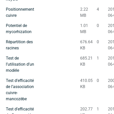
Positionnement
2.22
4
201
cuivre
MB
06-
Potentiel de
1.01
0
201
mycorhization
MB
06-
Répartition des
676.64
0
201
racines
KB
06-
Test de
685.21
1
201
l’utilisation d’un
KB
06-
modèle
Test d’efficacité
410.05
0
200
de l’association
KB
06-
cuivre-
mancozèbe
Test d’efficacité
202.77
1
201