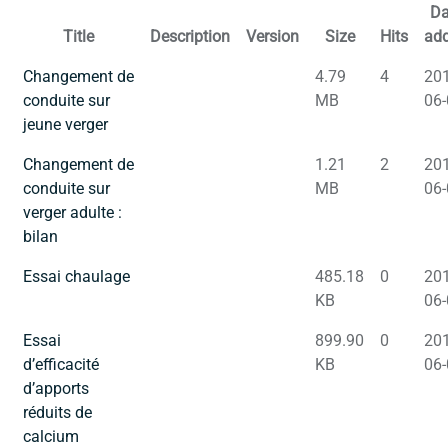
Da
Title
Description
Version
Size
Hits
ad
Changement de
4.79
4
201
conduite sur
MB
06-
jeune verger
Changement de
1.21
2
201
conduite sur
MB
06-
verger adulte :
bilan
Essai chaulage
485.18
0
201
KB
06-
Essai
899.90
0
201
d’efficacité
KB
06-
d’apports
réduits de
calcium