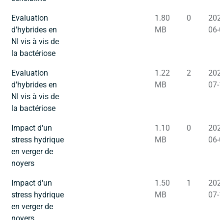
Evaluation
1.80
0
202
d'hybrides en
MB
06-
NI vis à vis de
la bactériose
Evaluation
1.22
2
202
d'hybrides en
MB
07-
NI vis à vis de
la bactériose
Impact d'un
1.10
0
202
stress hydrique
MB
06-
en verger de
noyers
Impact d'un
1.50
1
202
stress hydrique
MB
07-
en verger de
noyers